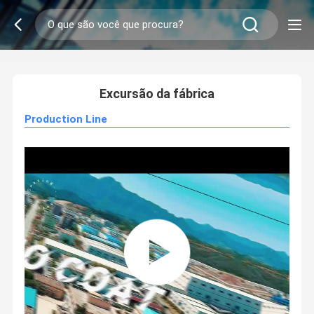
2
/
0
Excursão da fábrica
Production Line