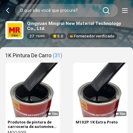
Qingyuan Mingrui New Material Technology
Co., Ltd.
27
5.0
Fornecedor verificado
YEARS
1K Pintura De Carro
(31)
Produtos de pintura de
M102P 1K Extra Preto
carroceria de automóveis
1k pintura preta para
MOQ:
500L