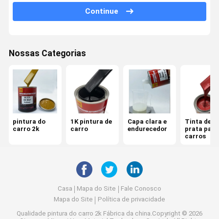
Continue
Pintura de automóvel
Primeira demão de pintura do carro
Nossas Categorias
Diluidor de pintura do carro
Ferramentas de pintura de automóveis
pintura do
1K pintura de
Capa clara e
Tinta de
carro 2k
carro
endurecedor
prata para
carros
Casa
Mapa do Site
Fale Conosco
Mapa do Site
Política de privacidade
Qualidade
pintura do carro 2k
Fábrica da china.Copyright © 2026