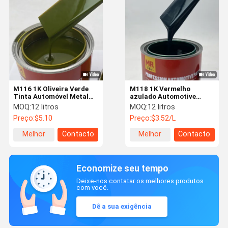
M116 1K Oliveira Verde
M118 1K Vermelho
Tinta Automóvel Metal
azulado Automotive
Mustard Tinta Automóvel
Refinish Paint Resina
MOQ:
12 litros
MOQ:
12 litros
resistente a intempéries
acrílica Restauração de
Preço:
$5.10
Preço:
$3.52/L
pintura de carro
Melhor
Contacto
Melhor
Contacto
preço
preço
Economize seu tempo
Deixe-nos contatar os melhores produtos
com você.
Dê a sua exigência