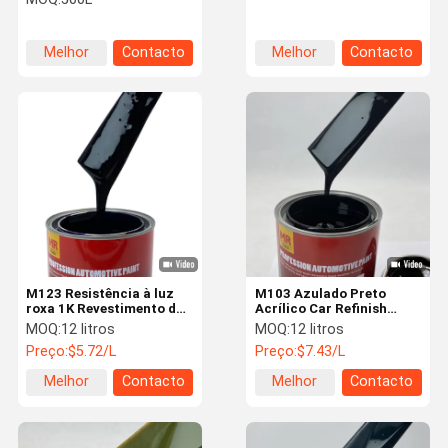
carro
Melhor
Contacto
Melhor
Contacto
preço
preço
M123 Resistência à luz
M103 Azulado Preto
roxa 1K Revestimento de
Acrílico Car Refinish
pintura automotiva
Paint 1K Car Spray Paint
MOQ:
12 litros
MOQ:
12 litros
Secagem rápida
sofisticado
Preço:
$5.72/L
Preço:
$7.43/L
Melhor
Contacto
Melhor
Contacto
preço
preço