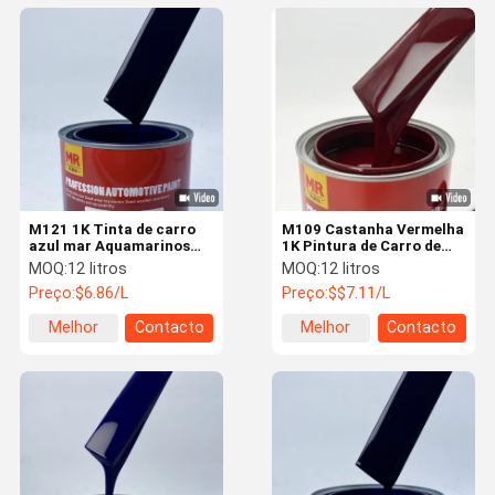
M121 1K Tinta de carro
M109 Castanha Vermelha
azul mar Aquamarinos
1K Pintura de Carro de
Tinta de carro Alta
Resina Acrílica
MOQ:
12 litros
MOQ:
12 litros
dureza Metal
Personalizada Pintura de
Preço:
$6.86/L
Preço:
$$7.11/L
Cor de Carro
Melhor
Contacto
Melhor
Contacto
preço
preço