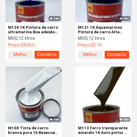
M124 1K Pintura de carro
M121 1K Aquamarinos
ultramarina Boa adesão
Pintura de carro Alta
Pintura de carro preta
dureza Azul Verde
MOQ:
12 litros
MOQ:
12 litros
fosca
Pintura de automóvel
Preço:
$4.50/L
Preço:
$5.10
metálica
Melhor
Contacto
Melhor
Contacto
preço
preço
Início
Produtos
Vídeos
Sobre Nós
M100 Tinta de carro
M113 Ferro transparente
branca pura 1k Basecoat
amarelo 1K Auto pintura