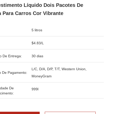
stimento Líquido Dois Pacotes De
a Para Carros Cor Vibrante
5 litros
$4.83/L
o De Entrega:
30 dias
L/C, D/A, D/P, T/T, Western Union,
o De Pagamento:
MoneyGram
idade De
999l
cimento: