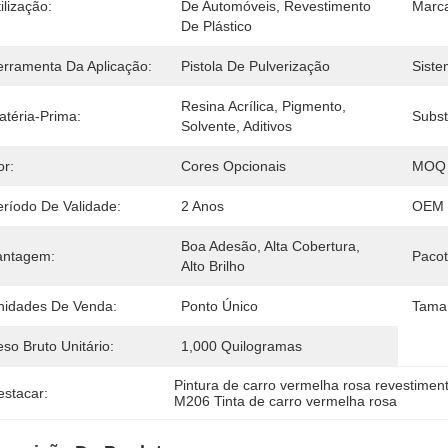
ilização:
De Automóveis, Revestimento 
Marc
De Plástico
erramenta Da Aplicação:
Pistola De Pulverização
Siste
Resina Acrílica, Pigmento, 
atéria-Prima:
Subst
Solvente, Aditivos
or:
Cores Opcionais
MOQ 
eríodo De Validade:
2 Anos
OEM 
Boa Adesão, Alta Cobertura, 
antagem:
Pacot
Alto Brilho
nidades De Venda:
Ponto Único
Tama
so Bruto Unitário:
1,000 Quilogramas
Pintura de carro vermelha rosa revestiment
estacar:
M206 Tinta de carro vermelha rosa