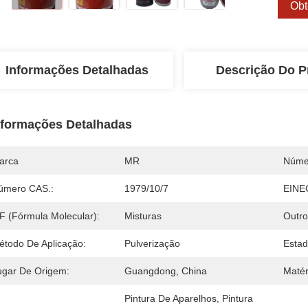
Obt
Informações Detalhadas
Descrição Do P
nformações Detalhadas
arca
MR
Núme
úmero CAS.:
1979/10/7
EINE
F (Fórmula Molecular):
Misturas
Outr
étodo De Aplicação:
Pulverização
Estad
ugar De Origem:
Guangdong, China
Matér
Pintura De Aparelhos, Pintura 