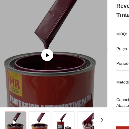
Reve
Tint
MOQ:
Preço:
Períod
Métod
Capac
Abaste