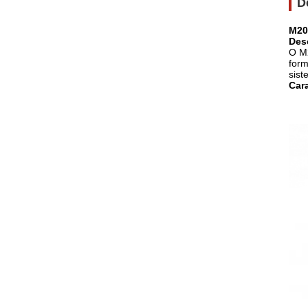
D
M20
Des
O M2
form
sist
Cara