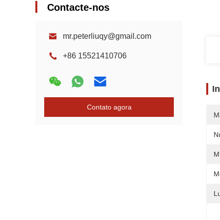
Contacte-nos
mr.peterliuqy@gmail.com
+86 15521410706
I
Contato agora
M
N
M
M
L