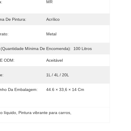
a:
MR
ma De Pintura:
Acrílico
rato:
Metal
(quantidade Mínima De Encomenda):
100 Litros
E ODM:
Aceitável
e:
1L / 4L / 20L
nho Da Embalagem:
44.6 × 33,6 × 14 Cm
o líquido
, 
Pintura vibrante para carros
, 