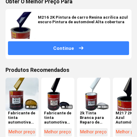
Obter O Melhor Preço Para
M216 2K Pintura de carro Resina acrílica azul
escuro Pintura de automóvel Alta cobertura
Continue
Produtos Recomendados
Fabricante de
Fabricante de
2k Tinta
M217 2K R
tinta
tinta
Branca para
Azul
automotiva
automotiva
Reparo de
Automóvel
amarelo lama
de boa
Pintura
Refinar Ti
2K de boa
qualidade,
Automotiva
Vermelho
Melhor preço
Melhor preço
Melhor preço
Melhor pr
qualidade,
base 2K,
Preço com
Subtono B