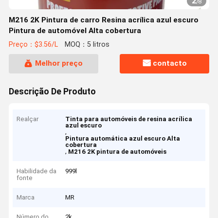
2
/
8
M216 2K Pintura de carro Resina acrílica azul escuro
Pintura de automóvel Alta cobertura
Preço：$3.56/L
MOQ：5 litros
Melhor preço
contacto
Descrição De Produto
Realçar
Tinta para automóveis de resina acrílica
azul escuro
,
Pintura automática azul escuro Alta
cobertura
,
M216 2K pintura de automóveis
Habilidade da
999l
fonte
Marca
MR
Número do
2k