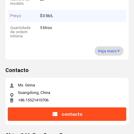
modelo
Preço
$3.56/L
Quantidade
5 litros
de ordem
mínima
Veja mais
Contacto
Ms. Ginna
Guangdong, China
+86 15521410706
contacto