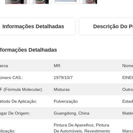
Informações Detalhadas
Descrição Do P
nformações Detalhadas
arca
MR
Núme
úmero CAS.:
1979/10/7
EINE
F (Fórmula Molecular):
Misturas
Outr
étodo De Aplicação:
Pulverização
Estad
ugar De Origem:
Guangdong, China
Matér
Pintura De Aparelhos, Pintura 
ilização:
De Automóveis, Revestimento 
Marc