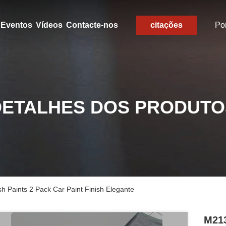
Eventos
Vídeos
Contacte-nos
citações
Po
DETALHES DOS PRODUTO
h Paints 2 Pack Car Paint Finish Elegante
M213