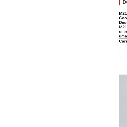
D
M21
Coo
Des
M21
entr
um
a
Cara