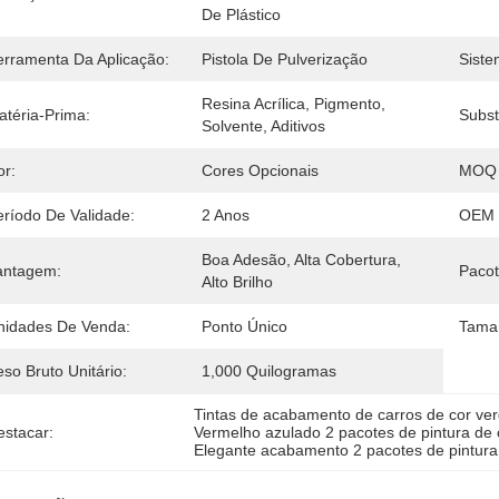
De Plástico
erramenta Da Aplicação:
Pistola De Pulverização
Siste
Resina Acrílica, Pigmento, 
atéria-Prima:
Subst
Solvente, Aditivos
or:
Cores Opcionais
MOQ 
eríodo De Validade:
2 Anos
OEM 
Boa Adesão, Alta Cobertura, 
antagem:
Pacot
Alto Brilho
nidades De Venda:
Ponto Único
Tama
so Bruto Unitário:
1,000 Quilogramas
Tintas de acabamento de carros de cor ve
estacar:
Vermelho azulado 2 pacotes de pintura de 
Elegante acabamento 2 pacotes de pintura