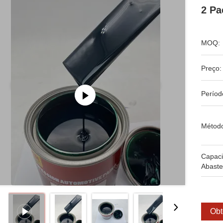
2 Pa
MOQ:
Preço:
Períod
Métod
Capac
Abaste
Obt