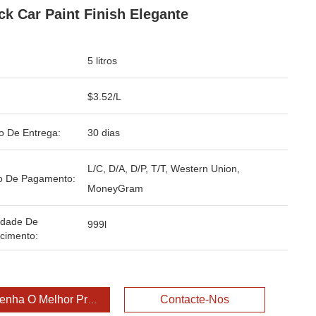
ck Car Paint Finish Elegante
5 litros
$3.52/L
o De Entrega:
30 dias
L/C, D/A, D/P, T/T, Western Union,
o De Pagamento:
MoneyGram
idade De
999l
cimento:
enha O Melhor Preço
Contacte-Nos