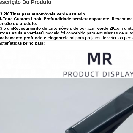
escrição Do Produto
3 2K Tinta para automóveis verde azulado
l-Tone Custom Look. Profundidade semi-transparente. Revestim
crição do produto:
3 é um
Revestimento de automóveis de cor azul-verde 2K
com um
t
e
tons azuis e verdes
O modelo foi concebido para entusiastas de aut
cabamento profundo e elegante
Ideal para projetos de veículos per
cterísticas principais: