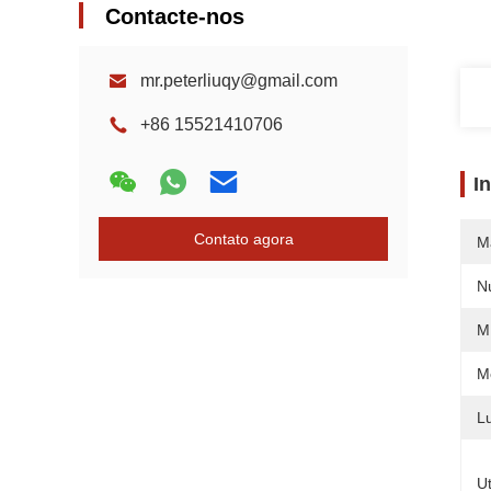
Contacte-nos
mr.peterliuqy@gmail.com
+86 15521410706
I
Contato agora
M
N
M
M
L
Ut