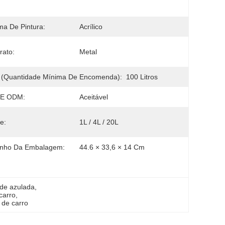
ma De Pintura:
Acrílico
rato:
Metal
(quantidade Mínima De Encomenda):
100 Litros
E ODM:
Aceitável
e:
1L / 4L / 20L
nho Da Embalagem:
44.6 × 33,6 × 14 Cm
rde azulada
, 
carro
, 
 de carro