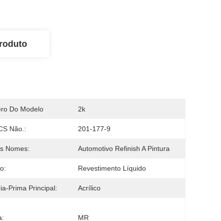
roduto
ro Do Modelo
2k
CS Não.:
201-177-9
os Nomes:
Automotivo Refinish A Pintura
o:
Revestimento Líquido
ia-Prima Principal:
Acrílico
a:
MR