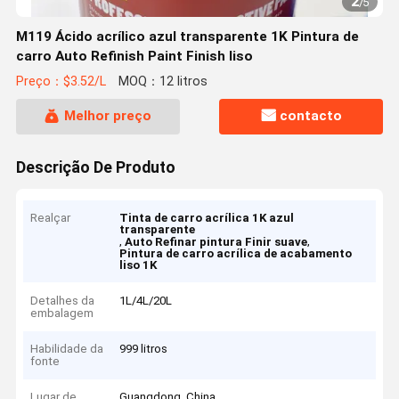
2
/
5
M119 Ácido acrílico azul transparente 1K Pintura de
carro Auto Refinish Paint Finish liso
Preço：$3.52/L
MOQ：12 litros
Melhor preço
contacto
Descrição De Produto
Realçar
Tinta de carro acrílica 1K azul
transparente
,
,
Auto Refinar pintura Finir suave
Pintura de carro acrílica de acabamento
liso 1K
Detalhes da
1L/4L/20L
embalagem
Habilidade da
999 litros
fonte
Lugar de
Guangdong, China