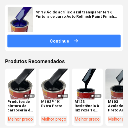
M119 Ácido acrílico azul transparente 1K
Pintura de carro Auto Refinish Paint Finish
liso
Continue
Produtos Recomendados
Produtos de
M102P 1K
M123
M103
pintura de
Extra Preto
Resistência à
Azulado
carroceria de
luz roxa 1K
Preto Acrí
automóveis
Revestimento
Car Refini
1k pintura
de pintura
Paint 1K C
Melhor preço
Melhor preço
Melhor preço
Melhor pr
preta para
automotiva
Spray Pain
carro
Secagem
sofisticad