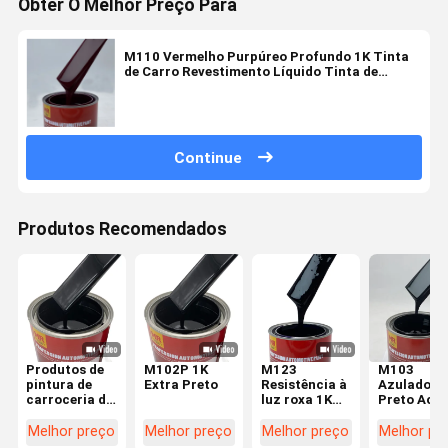
Obter O Melhor Preço Para
M110 Vermelho Purpúreo Profundo 1K Tinta
de Carro Revestimento Líquido Tinta de
Refinagem Automotiva
Continue
Produtos Recomendados
Produtos de
M102P 1K
M123
M103
pintura de
Extra Preto
Resistência à
Azulado
carroceria de
luz roxa 1K
Preto Acrí
automóveis
Revestimento
Car Refini
1k pintura
de pintura
Paint 1K C
Melhor preço
Melhor preço
Melhor preço
Melhor pr
preta para
automotiva
Spray Pain