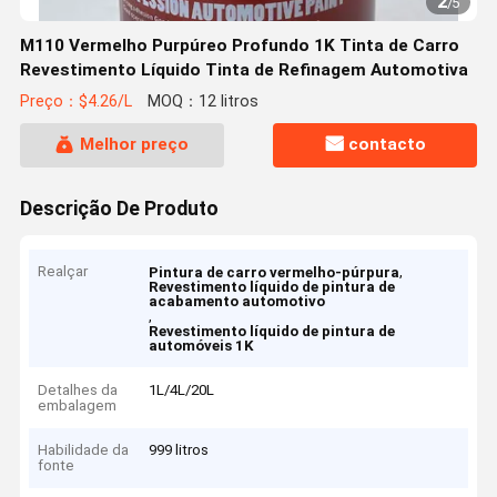
2
/
5
M110 Vermelho Purpúreo Profundo 1K Tinta de Carro
Revestimento Líquido Tinta de Refinagem Automotiva
Preço：$4.26/L
MOQ：12 litros
Melhor preço
contacto
Descrição De Produto
Realçar
,
Pintura de carro vermelho-púrpura
Revestimento líquido de pintura de
acabamento automotivo
,
Revestimento líquido de pintura de
automóveis 1K
Detalhes da
1L/4L/20L
embalagem
Habilidade da
999 litros
fonte