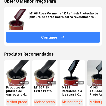
Obter O Melhor Preço Para
M108 Rosa Vermelha 1K Refinish Proteção de
pintura de carro Carro carro revestimento
Boa adesão
Continue
Produtos Recomendados
Produtos de
M102P 1K
M123
M103
pintura de
Extra Preto
Resistência à
Azulado
carroceria de
luz roxa 1K
Preto Acrí
automóveis
Revestimento
Car Refini
1k pintura
de pintura
Paint 1K C
Melhor preço
Melhor preço
Melhor preço
Melhor pr
preta para
automotiva
Spray Pain