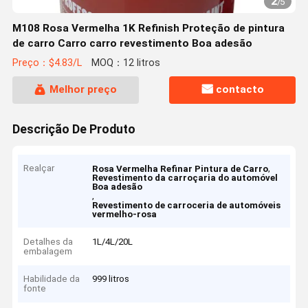
2
/
5
M108 Rosa Vermelha 1K Refinish Proteção de pintura
de carro Carro carro revestimento Boa adesão
Preço：$4.83/L
MOQ：12 litros
Melhor preço
contacto
Descrição De Produto
Realçar
,
Rosa Vermelha Refinar Pintura de Carro
Revestimento da carroçaria do automóvel
Boa adesão
,
Revestimento de carroceria de automóveis
vermelho-rosa
Detalhes da
1L/4L/20L
embalagem
Habilidade da
999 litros
fonte