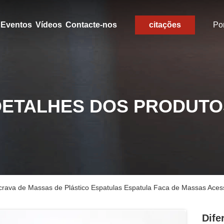
Eventos
Vídeos
Contacte-nos
citações
Po
DETALHES DOS PRODUTO
rava de Massas de Plástico Espatulas Espatula Faca de Massas Aces
Dife