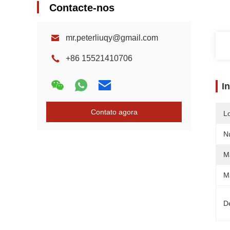
Contacte-nos
mr.peterliuqy@gmail.com
+86 15521410706
I
Contato agora
L
N
M
Ma
D