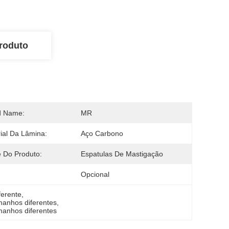
roduto
d Name:
MR
ial Da Lâmina:
Aço Carbono
 Do Produto:
Espatulas De Mastigação
Opcional
ferente
, 
manhos diferentes
, 
manhos diferentes