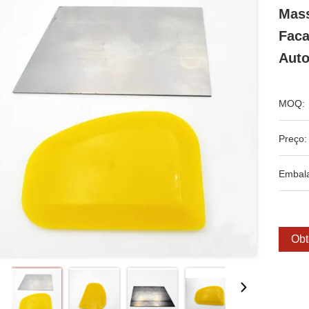
Mass
Faca
Aut
MOQ:
Preço:
Embal
Obt